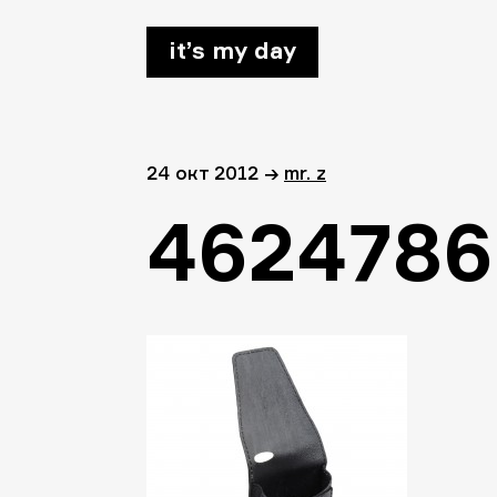
it’s my day
24 окт 2012
→
mr. z
4624786